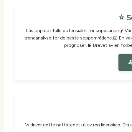
⭐ S
Lås opp det fulle potensialet for soppsanking! Vå
trendanalyse for de beste soppområdene.📅 En veks
prognoser.🧠 Drevet av en forbed
Vi driver dette nettstedet ut av ren lidenskap. Din 