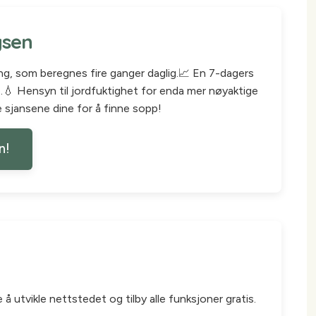
ysen
ng, som beregnes fire ganger daglig.📈 En 7-dagers
💧 Hensyn til jordfuktighet for enda mer nøyaktige
e sjansene dine for å finne sopp!
n!
å utvikle nettstedet og tilby alle funksjoner gratis.