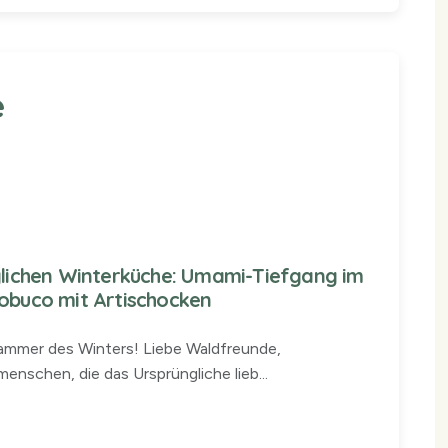
e
iglichen Winterküche: Umami-Tiefgang im
sobuco mit Artischocken
kammer des Winters! Liebe Waldfreunde,
enschen, die das Ursprüngliche lieb...