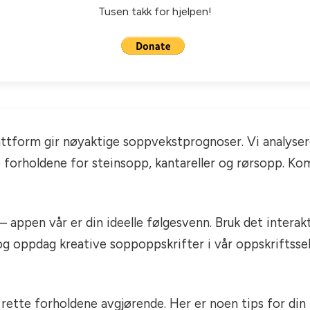
Tusen takk for hjelpen!
attform gir nøyaktige soppvekstprognoser. Vi analyse
te forholdene for steinsopp, kantareller og rørsopp. 
– appen vår er din ideelle følgesvenn. Bruk det intera
 og oppdag kreative soppoppskrifter i vår oppskriftsse
 rette forholdene avgjørende. Her er noen tips for din 