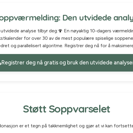
oppværmelding: Den utvidede anal
r utvidede analyse tilbyr deg:🍄 En nøyaktig 10-dagers værmeldi
tkalender for over 30 av de mest populære spiselige soppene.
ret og parallelisert algoritme. Registrer deg nå for å maksimer
Registrer deg nå gratis og bruk den utvidede analyse
Støtt Soppvarselet
donasjon er et tegn på takknemlighet og gjør at vi kan fortsette 