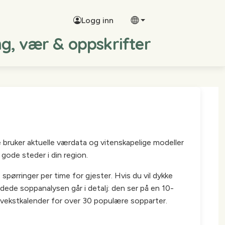
Logg inn
ng, vær & oppskrifter
e bruker aktuelle værdata og vitenskapelige modeller
gode steder i din region.
pørringer per time for gjester. Hvis du vil dykke
idede soppanalysen går i detalj: den ser på en 10-
vekstkalender for over 30 populære sopparter.