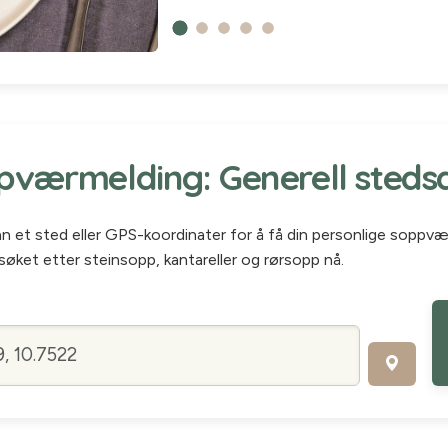
værmelding: Generell steds
inn et sted eller GPS-koordinater for å få din personlige soppv
søket etter steinsopp, kantareller og rørsopp nå.