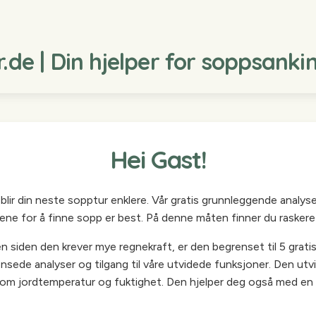
de | Din hjelper for soppsanki
Hei Gast!
 blir din neste sopptur enklere. Vår gratis grunnleggende analys
sene for å finne sopp er best. På denne måten finner du raskere 
siden den krever mye regnekraft, er den begrenset til 5 gratis s
ensede analyser og tilgang til våre utvidede funksjoner. Den utv
som jordtemperatur og fuktighet. Den hjelper deg også med en 