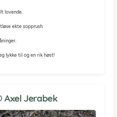
lt lovende.
tløse ekte sopprush.
åninger.
g lykke til og en rik høst!
 © Axel Jerabek