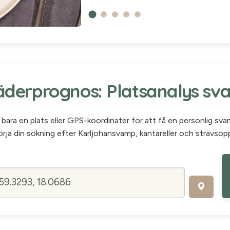
erprognos: Platsanalys sv
bara en plats eller GPS-koordinater för att få en personlig sv
rja din sökning efter Karljohansvamp, kantareller och strävsop