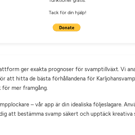
funktioner gratis.
Tack för din hjälp!
lattform ger exakta prognoser för svamptillväxt. Vi an
för att hitta de bästa förhållandena för Karljohansvam
 för mer framgång.
mpplockare – vår app är din idealiska följeslagare. An
r dig att bestämma svamp säkert och upptäck kreativa