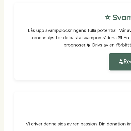
⭐ Svam
Lås upp svampplockningens fulla potential! Vår a
trendanalys för de bästa svampområdena.📅 En t
prognoser.🧠 Drivs av en förbätt
Reg
Vi driver denna sida av ren passion. Din donation ä