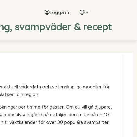
Logga in
ing, svampväder & recept
er aktuell väderdata och vetenskapliga modeller för
atser i din region.
kningar per timme för gäster. Om du vill gå djupare,
vampanalysen går in på detaljer: den tittar på en 10-
tillväxtkalender för över 30 populära svamparter.