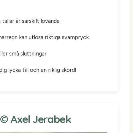
allar är särskilt lovande.
marregn kan utlösa riktiga svampryck.
ler små sluttningar.
g lycka till och en riklig skörd!
: © Axel Jerabek