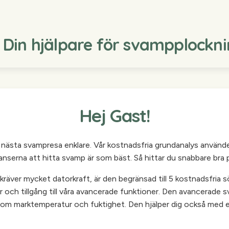
| Din hjälpare för svampplockn
Hej Gast!
in nästa svampresa enklare. Vår kostnadsfria grundanalys använd
hanserna att hitta svamp är som bäst. Så hittar du snabbare bra pl
äver mycket datorkraft, är den begränsad till 5 kostnadsfria sö
r och tillgång till våra avancerade funktioner. Den avancerade s
m marktemperatur och fuktighet. Den hjälper dig också med en 