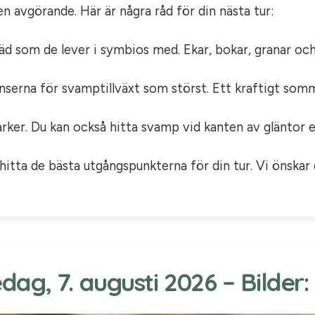
en avgörande. Här är några råd för din nästa tur:
 som de lever i symbios med. Ekar, bokar, granar och t
nserna för svamptillväxt som störst. Ett kraftigt som
ker. Du kan också hitta svamp vid kanten av gläntor el
itta de bästa utgångspunkterna för din tur. Vi önskar di
ag, 7. augusti 2026 – Bilder