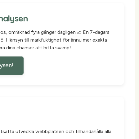
nalysen
nos, omräknad fyra gånger dagligen.📈 En 7-dagars
 Hänsyn till markfuktighet för ännu mer exakta
era dina chanser att hitta svamp!
lysen!
rtsätta utveckla webbplatsen och tillhandahålla alla