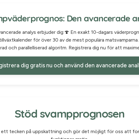
pväderprognos: Den avancerade a
vancerade analys erbjuder dig:🍄 En exakt 10-dagars väderprog
illväxtkalender för över 30 av de mest populära matsvamparna.
rad och parallelliserad algoritm. Registrera dig nu för att maxim
istrera dig gratis nu och använd den avancerade ana
Stöd svampprognosen
r ett tecken på uppskattning och gör det möjligt för oss att fo