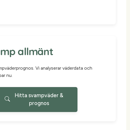
amp allmänt
ampväderprognos. Vi analyserar väderdata och
par nu.
Hitta svampväder &
prognos