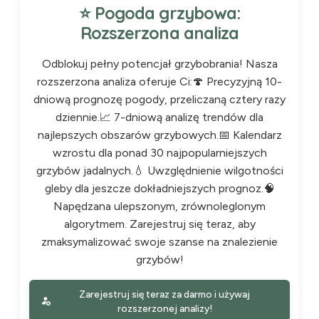
⭐ Pogoda grzybowa:
Rozszerzona analiza
Odblokuj pełny potencjał grzybobrania! Nasza
rozszerzona analiza oferuje Ci:🍄 Precyzyjną 10-
dniową prognozę pogody, przeliczaną cztery razy
dziennie.📈 7-dniową analizę trendów dla
najlepszych obszarów grzybowych.📅 Kalendarz
wzrostu dla ponad 30 najpopularniejszych
grzybów jadalnych.💧 Uwzględnienie wilgotności
gleby dla jeszcze dokładniejszych prognoz.🧠
Napędzana ulepszonym, zrównoleglonym
algorytmem. Zarejestruj się teraz, aby
zmaksymalizować swoje szanse na znalezienie
grzybów!
Zarejestruj się teraz za darmo i używaj
rozszerzonej analizy!