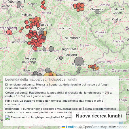
Legenda della mappa degli hotspot dei funghi
Dimensione del punto: Mostra la frequenza delle ricerche del meteo dei funghi
vicino alla stazione meteo.
Colore del punto: Rappresenta la probabilità di crescita dei funghi (rosso = 0% a
verde = 100%) per il giorno attuale.
Punti neri: La stazione meteo non fornisce attualmente dati meteo o sono
insufficienti.
Importante: I punti vengono calcolati e visualizzati solo se è stata precedentemente
creata con successo una previsione di crescita dei funghi per la rispettiva stazione.
Nuova ricerca funghi
Ritrovamenti di funghi qui, negli ultimi 10 giorni!
Leaflet
|
© OpenStreetMap-Mitwirkende