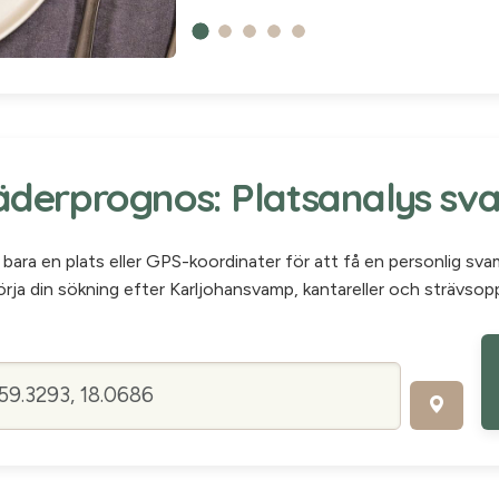
erprognos: Platsanalys sv
bara en plats eller GPS-koordinater för att få en personlig sv
rja din sökning efter Karljohansvamp, kantareller och strävsop