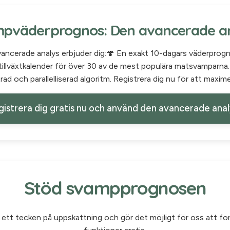
pväderprognos: Den avancerade a
vancerade analys erbjuder dig:🍄 En exakt 10-dagars väderprog
illväxtkalender för över 30 av de mest populära matsvamparna.
rad och parallelliserad algoritm. Registrera dig nu för att maxim
istrera dig gratis nu och använd den avancerade ana
Stöd svampprognosen
r ett tecken på uppskattning och gör det möjligt för oss att fo