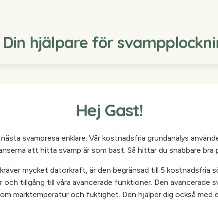
| Din hjälpare för svampplockn
Hej Gast!
in nästa svampresa enklare. Vår kostnadsfria grundanalys använd
hanserna att hitta svamp är som bäst. Så hittar du snabbare bra pl
äver mycket datorkraft, är den begränsad till 5 kostnadsfria sö
r och tillgång till våra avancerade funktioner. Den avancerade s
m marktemperatur och fuktighet. Den hjälper dig också med en 