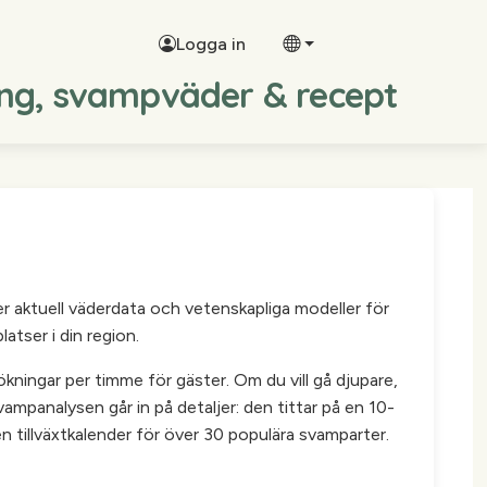
Logga in
ing, svampväder & recept
er aktuell väderdata och vetenskapliga modeller för
atser i din region.
kningar per timme för gäster. Om du vill gå djupare,
vampanalysen går in på detaljer: den tittar på en 10-
tillväxtkalender för över 30 populära svamparter.