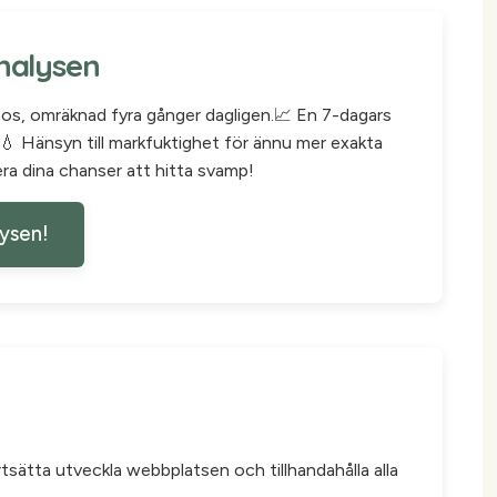
nalysen
nos, omräknad fyra gånger dagligen.📈 En 7-dagars
 Hänsyn till markfuktighet för ännu mer exakta
era dina chanser att hitta svamp!
lysen!
rtsätta utveckla webbplatsen och tillhandahålla alla