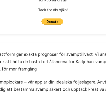
funktioner gratis.
Tack för din hjälp!
lattform ger exakta prognoser för svamptillväxt. Vi an
för att hitta de bästa förhållandena för Karljohansvam
 för mer framgång.
mpplockare – vår app är din idealiska följeslagare. An
r dig att bestämma svamp säkert och upptäck kreativa