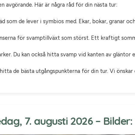
en avgörande. Här är några råd för din nästa tur:
 som de lever i symbios med. Ekar, bokar, granar och t
nserna för svamptillväxt som störst. Ett kraftigt som
ker. Du kan också hitta svamp vid kanten av gläntor el
itta de bästa utgångspunkterna för din tur. Vi önskar di
ag, 7. augusti 2026 – Bilder