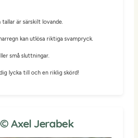
allar är särskilt lovande.
marregn kan utlösa riktiga svampryck.
ler små sluttningar.
g lycka till och en riklig skörd!
: © Axel Jerabek