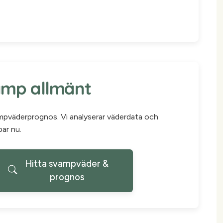
amp allmänt
ampväderprognos. Vi analyserar väderdata och
par nu.
Hitta svampväder &
prognos