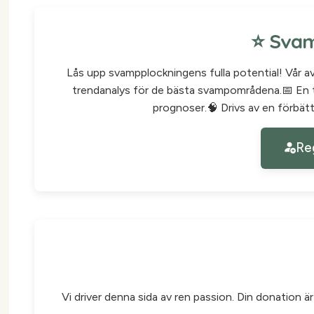
⭐ Svam
Lås upp svampplockningens fulla potential! Vår a
trendanalys för de bästa svampområdena.📅 En t
prognoser.🧠 Drivs av en förbätt
Reg
Vi driver denna sida av ren passion. Din donation ä