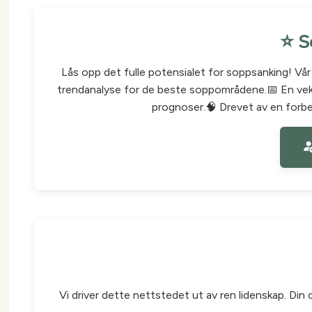
⭐ S
Lås opp det fulle potensialet for soppsanking! Vå
trendanalyse for de beste soppområdene.📅 En veks
prognoser.🧠 Drevet av en forbed
Vi driver dette nettstedet ut av ren lidenskap. Din 