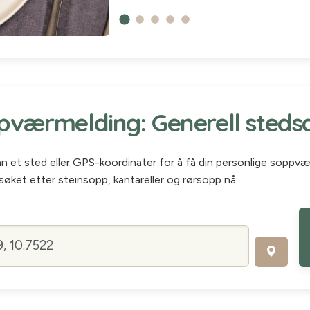
værmelding: Generell steds
inn et sted eller GPS-koordinater for å få din personlige soppv
søket etter steinsopp, kantareller og rørsopp nå.