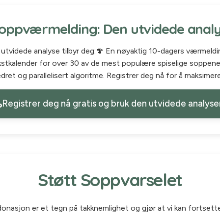
oppværmelding: Den utvidede anal
r utvidede analyse tilbyr deg:🍄 En nøyaktig 10-dagers værmeldi
tkalender for over 30 av de mest populære spiselige soppene.
ret og parallelisert algoritme. Registrer deg nå for å maksimer
Registrer deg nå gratis og bruk den utvidede analyse
Støtt Soppvarselet
donasjon er et tegn på takknemlighet og gjør at vi kan fortsette 