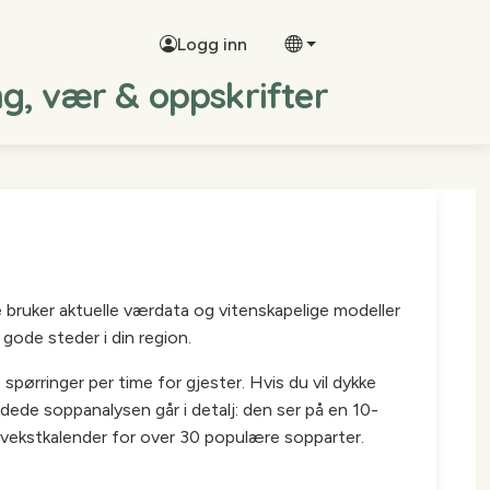
Logg inn
ng, vær & oppskrifter
e bruker aktuelle værdata og vitenskapelige modeller
gode steder i din region.
pørringer per time for gjester. Hvis du vil dykke
idede soppanalysen går i detalj: den ser på en 10-
vekstkalender for over 30 populære sopparter.