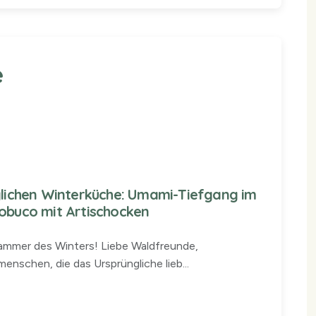
e
iglichen Winterküche: Umami-Tiefgang im
sobuco mit Artischocken
kammer des Winters! Liebe Waldfreunde,
enschen, die das Ursprüngliche lieb...