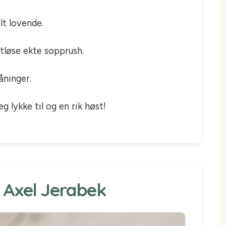
lt lovende.
tløse ekte sopprush.
åninger.
g lykke til og en rik høst!
© Axel Jerabek