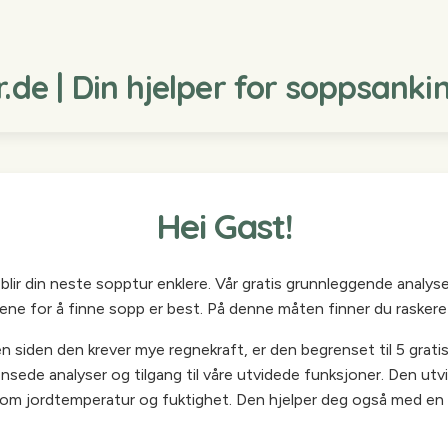
de | Din hjelper for soppsanki
Hei Gast!
 blir din neste sopptur enklere. Vår gratis grunnleggende analys
sene for å finne sopp er best. På denne måten finner du raskere 
siden den krever mye regnekraft, er den begrenset til 5 gratis s
ensede analyser og tilgang til våre utvidede funksjoner. Den utv
som jordtemperatur og fuktighet. Den hjelper deg også med en 