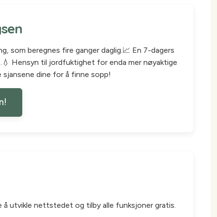
ysen
ng, som beregnes fire ganger daglig.📈 En 7-dagers
💧 Hensyn til jordfuktighet for enda mer nøyaktige
e sjansene dine for å finne sopp!
n!
å utvikle nettstedet og tilby alle funksjoner gratis.