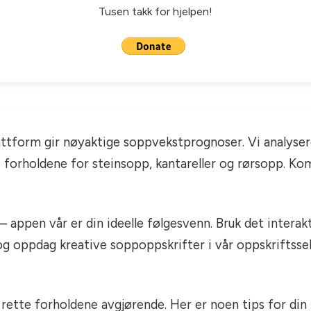
Tusen takk for hjelpen!
attform gir nøyaktige soppvekstprognoser. Vi analyse
te forholdene for steinsopp, kantareller og rørsopp. 
– appen vår er din ideelle følgesvenn. Bruk det intera
 og oppdag kreative soppoppskrifter i vår oppskriftsse
 rette forholdene avgjørende. Her er noen tips for din 