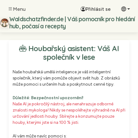
Menu
Přihlásit se
Waldschatzfinder.de | Váš pomocník pro hledání
hub, počasí a recepty
Houbařský asistent: Váš AI
společník v lese
Naše houbařská umělá inteligence je váš inteligentní
společník, který vám pomůže objevit svět hub. Z obrázků
může pomoci s určením hub a poskytnout cenné tipy.
Důležité: Bezpečnostní upozornění!
Naše AI je pokročilý nástroj, ale nenahrazuje odborné
znalosti mykologa! Nikdy se nespoléhejte výhradně na AI při
určování jedlosti houby. Sbírejte a konzumujte pouze
houby, kterými jste si na 100 % jisti.
AI vám může navíc pomoci s: