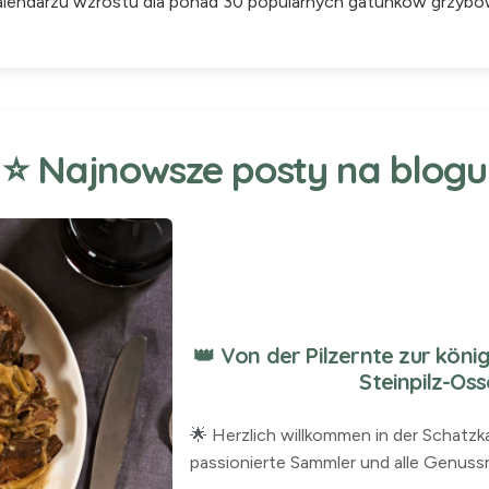
alendarzu wzrostu dla ponad 30 popularnych gatunków grzybó
⭐ Najnowsze posty na blogu
👑 Von der Pilzernte zur kön
Steinpilz-Os
🌟 Herzlich willkommen in der Schatz
passionierte Sammler und alle Genussm