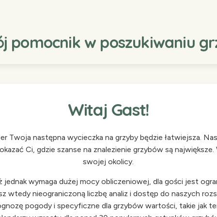
ój pomocnik w poszukiwaniu gr
Witaj Gast!
nder Twoja następna wycieczka na grzyby będzie łatwiejsza. N
azać Ci, gdzie szanse na znalezienie grzybów są największe.
swojej okolicy.
jednak wymaga dużej mocy obliczeniowej, dla gości jest ogra
asz wtedy nieograniczoną liczbę analiz i dostęp do naszych roz
nozę pogody i specyficzne dla grzybów wartości, takie jak t