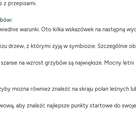
i z przepisami.
ybów:
iednie warunki. Oto kilka wskazówek na następną wyc
u drzew, z którymi żyją w symbiozie. Szczególnie obie
h szanse na wzrost grzybów są największe. Mocny let
rzyby można również znaleźć na skraju polan leśnych l
wową, aby znaleźć najlepsze punkty startowe do swoje