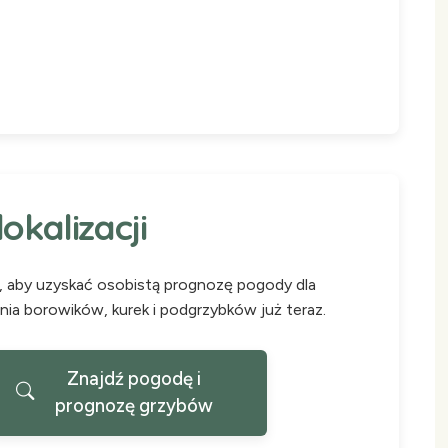
kalizacji
S, aby uzyskać osobistą prognozę pogody dla
a borowików, kurek i podgrzybków już teraz.
Znajdź pogodę i
prognozę grzybów