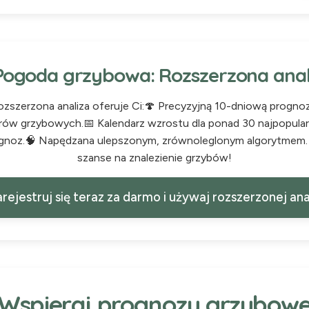
Pogoda grzybowa: Rozszerzona anal
ozszerzona analiza oferuje Ci:🍄 Precyzyjną 10-dniową prognozę
arów grzybowych.📅 Kalendarz wzrostu dla ponad 30 najpopular
rognoz.🧠 Napędzana ulepszonym, zrównoleglonym algorytmem. 
szanse na znalezienie grzybów!
rejestruj się teraz za darmo i używaj rozszerzonej ana
Wspieraj prognozy grzybow