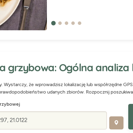
 grzybowa: Ogólna analiza lo
cy. Wystarczy, że wprowadzisz lokalizację lub współrzędne GP
prawdopodobieństwo udanych zbiorów. Rozpocznij poszukiwani
grzybowej